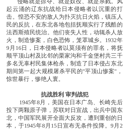
侵略就是掠夺、就是奴役、就是杀戮。风
起云涌的辽东抗战给日本侵略者以沉重的打
击。惶恐不安的敌人为扑灭抗日火焰，镇压人
民的反抗，在东北各地包括抚顺实行了残酷的
法西斯殖民统治。他们丧失人性，动辄杀人放
火，制造惨案，白色恐怖，笼罩城乡。1932年
9月16日，日本侵略者以莫须有的罪名，将抚
顺平顶山村及比邻的栗家沟和千金堡村共三千
多名无辜村民集体枪杀，制造了日本侵占东北
期间第一起大规模屠杀平民的"平顶山惨案"，
惊世暴行，惨绝人寰。
抗战胜利 审判战犯
1945年8月，美国在日本广岛、长崎先后
投下两颗原子弹，苏联对日宣战，出兵中国东
北，中国军民展开全面大反攻，遭到重创的日
本，于1945年8月15日宣布无条件投降。9月2