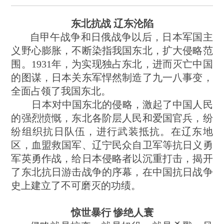
东北抗战 辽东沦陷
自甲午战争和日俄战争以后，日本军国主
义野心膨胀，不断染指我国东北，扩大侵略范
围。1931年，为实现独占东北，进而灭亡中国
的图谋，日本关东军悍然制造了九一八事变，
全面占领了我国东北。
日本对中国东北的侵略，激起了中国人民
的强烈愤慨，东北各阶层人民和爱国官兵，纷
纷组织抗日队伍，进行武装抵抗。在辽东地
区，血盟救国军、辽宁民众自卫军等抗日义勇
军英勇作战，给日本侵略者以沉重打击，揭开
了东北抗日游击战争的序幕，在中国抗日战争
史上建立了不可磨灭的功绩。
惊世暴行 惨绝人寰